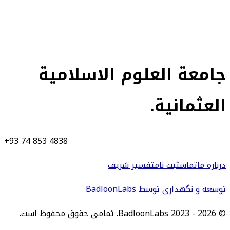
هره جمعه
درس را تماشا کنید
جامعة العلوم الاسلامیة
العثمانیة.
+93 74 853 4838
درباره ما
تماس
ثبت نام
تفسیر شریف
توسعه و نگهداری توسط BadloonLabs
© BadloonLabs 2023 - 2026. تمامی حقوق محفوظ است.